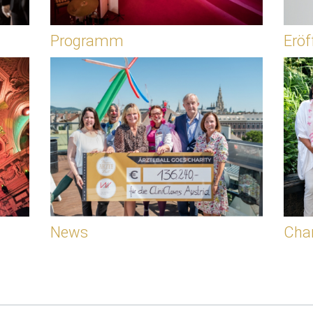
Programm
Erö
News
Char