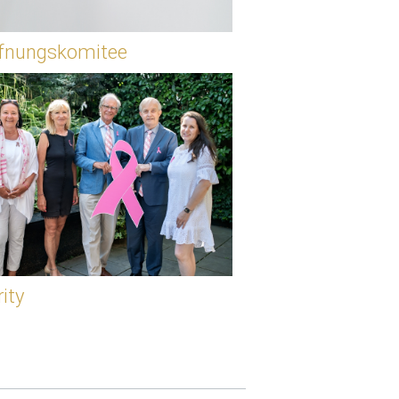
ffnungskomitee
ity