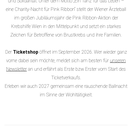
und Solidarität. Unter dem Motto „Ein Tanz für das Leben –
eine Charity-Nacht für Pink Ribbon“ stellt der Wiener Ärzteball
im großen Jubiläumsjahr die Pink Ribbon-Aktion der
Krebshilfe Wien in den Mittelpunkt und setzt ein starkes
Zeichen für Betroffene von Brustkrebs und ihre Familien.
Der
Ticketshop
öffnet im September 2026. Wer wieder ganz
vorne dabei sein möchte, meldet sich am besten für
unseren
Newsletter
an und erfährt als Erste bzw Erster vom Start des
Ticketverkaufs.
Erleben wir auch 2027 gemeinsam eine rauschende Ballnacht
im Sinne der Wohltätigkeit.