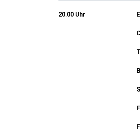
20.00 Uhr
E
C
T
B
S
F