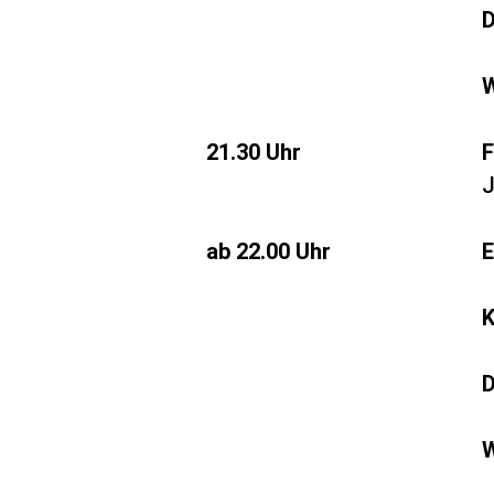
D
W
21.30 Uhr
F
J
ab 22.00 Uhr
E
K
D
W