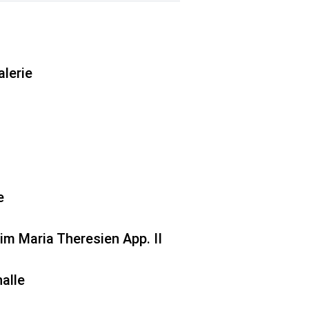
lerie
e
im Maria Theresien App. II
halle