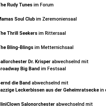
he Rudy Tunes
im
Forum
amas Soul Club
im
Zeremoniensaal
he Thrill Seekers
im Rittersaal
he Bling-Blings
im
Metternichsaal
allorchester Dr. Krisper
abwechselnd mit
roadway Big Band
im
Festsaal
ernd die Band
abwechselnd mit
azzige Leckerbissen aus der Geheimratsecke
in
liniClown Salonorchester
abwechselnd mit