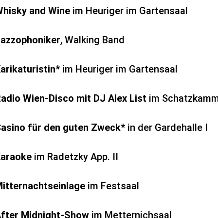
hisky and Wine
im
Heuriger im Gartensaal
azzophoniker
, Walking Band
arikaturistin*
im
Heuriger im Gartensaal
adio Wien-Disco mit DJ Alex List
im Schatzkamm
asino für den guten Zweck*
in der Gardehalle I
Karaoke
im Radetzky App. II
itternachtseinlage
im
Festsaal
fter Midnight-Show
im Metternichsaal