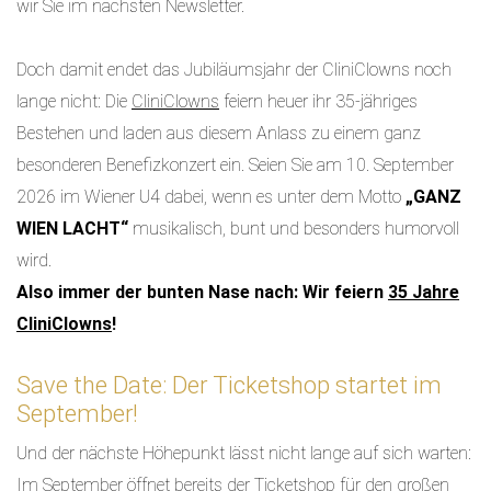
wir Sie im nächsten Newsletter.
Doch damit endet das Jubiläumsjahr der CliniClowns noch
lange nicht: Die
CliniClowns
feiern heuer ihr 35-jähriges
Bestehen und laden aus diesem Anlass zu einem ganz
besonderen Benefizkonzert ein. Seien Sie am 10. September
2026 im Wiener U4 dabei, wenn es unter dem Motto
„GANZ
WIEN LACHT“
musikalisch, bunt und besonders humorvoll
wird.
Also immer der bunten Nase nach: Wir feiern
35 Jahre
CliniClowns
!
Save the Date: Der Ticketshop startet im
September!
Und der nächste Höhepunkt lässt nicht lange auf sich warten:
Im September öffnet bereits der Ticketshop für den großen