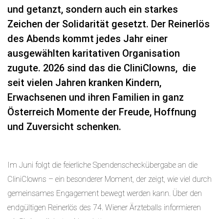
und getanzt, sondern auch ein starkes
Zeichen der Solidarität gesetzt. Der Reinerlös
des Abends kommt jedes Jahr einer
ausgewählten karitativen Organisation
zugute. 2026 sind das die CliniClowns, die
seit vielen Jahren kranken Kindern,
Erwachsenen und ihren Familien in ganz
Österreich Momente der Freude, Hoffnung
und Zuversicht schenken.
Im Juni folgt die feierliche Spendenscheckübergabe an die
CliniClowns – ein besonderer Moment, der zeigt, wie viel durch
gemeinsames Engagement bewegt werden kann. Über den
endgültigen Reinerlös des 74. Wiener Ärzteballs informieren