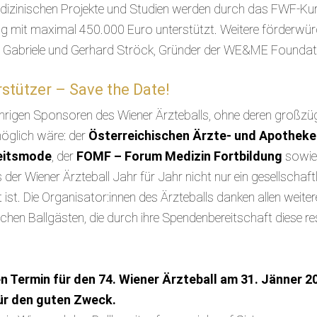
edizinischen Projekte und Studien werden durch das FWF-Kur
ung mit maximal 450.000 Euro unterstützt. Weitere förderwür
so Gabriele und Gerhard Ströck, Gründer der WE&ME Foundat
stützer – Save the Date!
ährigen Sponsoren des Wiener Ärzteballs, ohne deren großzüg
möglich wäre: der
Österreichischen Ärzte- und Apothek
eitsmode
, der
FOMF – Forum Medizin Fortbildung
sowi
der Wiener Ärzteball Jahr für Jahr nicht nur ein gesellschaft
t ist. Die Organisator:innen des Ärzteballs danken allen wei
ichen Ballgästen, die durch ihre Spendenbereitschaft diese
n Termin für den 74. Wiener Ärzteball am 31. Jänner 2
ür den guten Zweck.