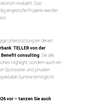
atorium evaluiert. Das
dig eingestufte Projekte werden
ion.
ige Unterstützung ein derart
erbank
,
TELLER von der
e
Benefit consulting
. Sie alle
liches Highlight, sondern auch ein
teren Sponsoren und privaten
 respektable Summe ermöglicht
026 vor – tanzen Sie auch