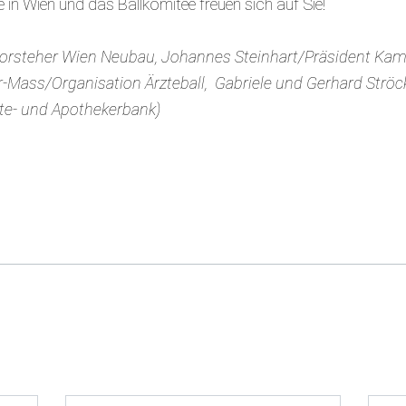
 in Wien und das Ballkomitee freuen sich auf Sie!
rksvorsteher Wien Neubau, Johannes Steinhart/Präsident Kam
er-Mass/Organisation Ärzteball, Gabriele und Gerhard Str
zte- und Apothekerbank)