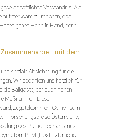
esellschaftliches Verständnis. Als
krise aufmerksam zu machen, das
d Helfen gehen Hand in Hand, denn
in Zusammenarbeit mit dem
 und soziale Absicherung für die
en. Wir bedanken uns herzlich für
d die Ballgäste, der auch hohen
sche Maßnahmen. Diese
 Award, zugutekommen. Gemeinsam
ten Forschungspreise Österreichs,
schlüsselung des Pathomechanismus
lsymptom PEM (Post Extertional