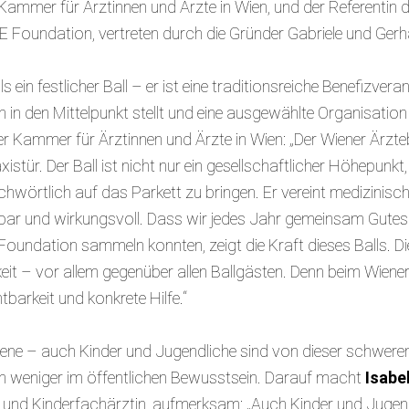
Kammer für Ärztinnen und Ärzte in Wien, und der Referentin d
oundation, vertreten durch die Gründer Gabriele und Gerha
s ein festlicher Ball – er ist eine traditionsreiche Benefizvera
 in den Mittelpunkt stellt und eine ausgewählte Organisation
er Kammer für Ärztinnen und Ärzte in Wien: „Der Wiener Ärzteb
istür. Der Ball ist nicht nur ein gesellschaftlicher Höhepunk
hwörtlich auf das Parkett zu bringen. Er vereint medizinisch
ar und wirkungsvoll. Dass wir jedes Jahr gemeinsam Gute
undation sammeln konnten, zeigt die Kraft dieses Balls. Die
eit – vor allem gegenüber allen Ballgästen. Denn beim Wiener
tbarkeit und konkrete Hilfe.“
ene – auch Kinder und Jugendliche sind von dieser schweren
och weniger im öffentlichen Bewusstsein. Darauf macht
Isabe
ls und Kinderfachärztin, aufmerksam: „Auch Kinder und Juge