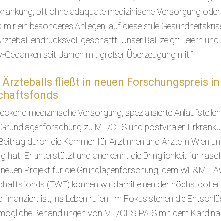
rankung, oft ohne adäquate medizinische Versorgung oder g
s mir ein besonderes Anliegen, auf diese stille Gesundheits
zteball eindrucksvoll geschafft. Unser Ball zeigt: Feiern un
ty-Gedanken seit Jahren mit großer Überzeugung mit.“
Ärzteballs fließt in neuen Forschungspreis 
chaftsfonds
ckend medizinische Versorgung, spezialisierte Anlaufstellen
 Grundlagenforschung zu ME/CFS und postviralen Erkrankung
eitrag durch die Kammer für Ärztinnen und Ärzte in Wien un
hat. Er unterstützt und anerkennt die Dringlichkeit für ra
m neuen Projekt für die Grundlagenforschung, dem WE&ME
haftsfonds (FWF) können wir damit einen der höchstdotier
nd finanziert ist, ins Leben rufen. Im Fokus stehen die Ent
 mögliche Behandlungen von ME/CFS-PAIS mit dem Kardina