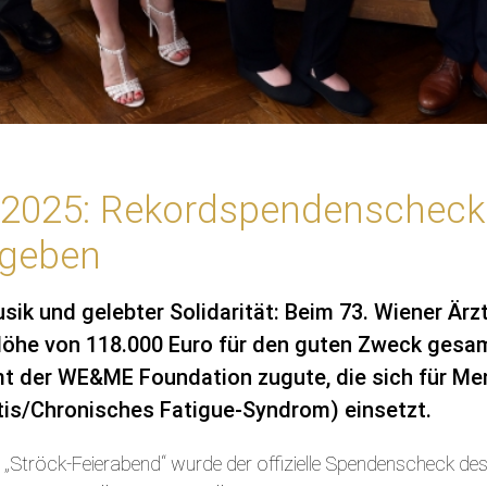
l 2025: Rekordspendensche
rgeben
usik und gelebter Solidarität: Beim 73. Wiener Ärz
öhe von 118.000 Euro für den guten Zweck gesam
 der WE&ME Foundation zugute, die sich für M
tis/Chronisches Fatigue-Syndrom) einsetzt.
„Ströck-Feierabend“ wurde der offizielle Spendenscheck des