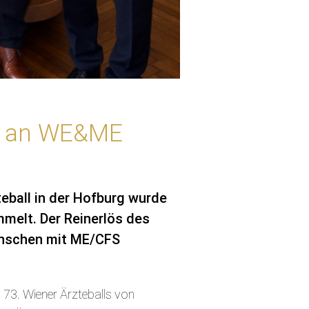
ck an WE&ME
teball in der Hofburg wurde
melt. Der Reinerlös des
enschen mit ME/CFS
 73. Wiener Ärzteballs von