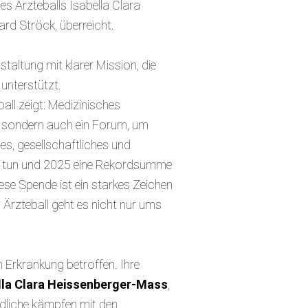
es Ärzteballs Isabella Clara
rd Ströck, überreicht.
nstaltung mit klarer Mission, die
 unterstützt.
all zeigt: Medizinisches
t, sondern auch ein Forum, um
es, gesellschaftliches und
s tun und 2025 eine Rekordsumme
se Spende ist ein starkes Zeichen
 Ärzteball geht es nicht nur ums
 Erkrankung betroffen. Ihre
lla Clara Heissenberger-Mass
,
ndliche kämpfen mit den