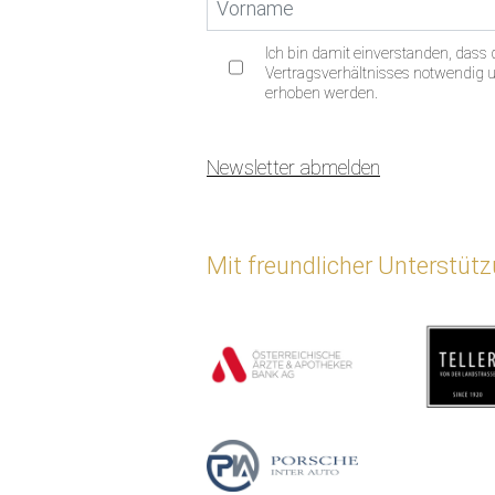
Ich bin damit einverstanden, das
Vertragsverhältnisses notwendig un
erhoben werden.
Newsletter abmelden
Mit freundlicher Unterstüt