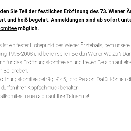
den Sie Teil der festlichen Eröffnung des 73. Wiener Ä
itiert und heiß begehrt. Anmeldungen sind ab sofort unt
komitee
möglich.
 ist ein fester Höhepunkt des Wiener Ärzteballs, dem unse
gang 1998-2008 und beherrschen Sie den Wiener Walzer? Dan
in für das Eröffnungskomitee an und freuen Sie sich auf ei
n Ballproben.
röffnungskomitee beträgt € 45,- pro Person. Dafür können d
 dürfen ihren Kopfschmuck behalten.
lkomitee freuen sich auf Ihre Teilnahme!