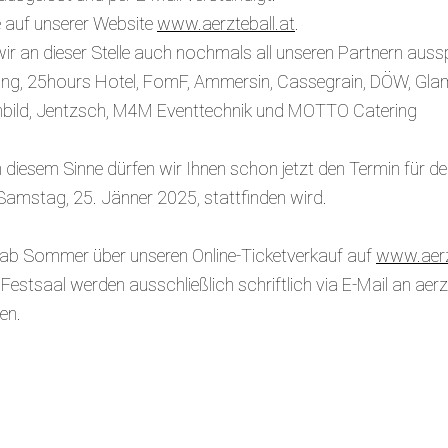
ie auf unserer Website
www.aerzteball.at
.
 an dieser Stelle auch nochmals all unseren Partnern aussp
ng, 25hours Hotel, FomF, Ammersin, Cassegrain, DÖW, Glamo
enbild, Jentzsch, M4M Eventtechnik und MOTTO Catering
n diesem Sinne dürfen wir Ihnen schon jetzt den Termin für d
amstag, 25. Jänner 2025, stattfinden wird.
 ab Sommer über unseren Online-Ticketverkauf auf
www.aerz
Festsaal werden ausschließlich schriftlich via E-Mail an ae
en.