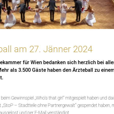
ball am 27. Jänner 2024
ekammer für Wien bedanken sich herzlich bei alle
Mehr als 3.500 Gäste haben den Ärzteball zu eine
t.
 beim Gewinnspiel „Who’s that girl“ mitgespielt haben und da
 „StoP – Stadtteile ohne Partnergewalt“ gespendet haben, 
ausgelost und per E-Mail verständigt.